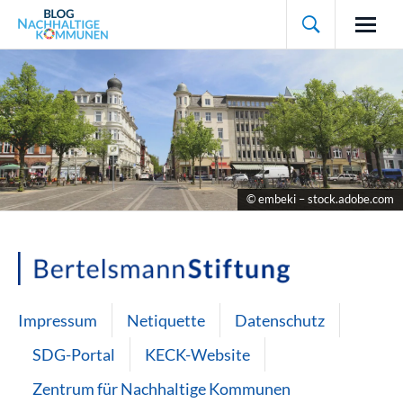

© embeki – stock.adobe.com
Impressum
Netiquette
Datenschutz
SDG-Portal
KECK-Website
Zentrum für Nachhaltige Kommunen