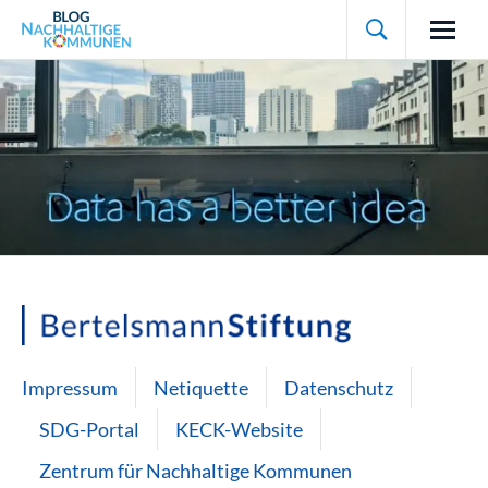

Impressum
Netiquette
Datenschutz
SDG-Portal
KECK-Website
Zentrum für Nachhaltige Kommunen