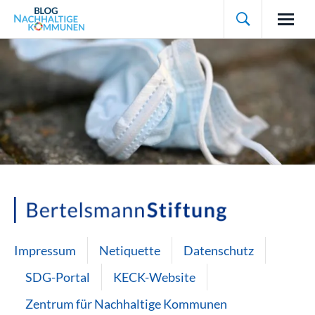

Impressum
Netiquette
Datenschutz
SDG-Portal
KECK-Website
Zentrum für Nachhaltige Kommunen