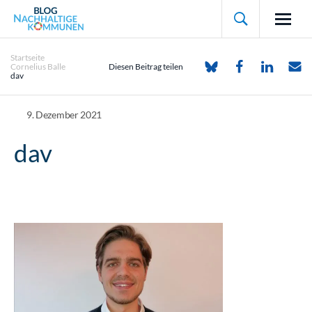

Startseite
Cornelius Balle
Diesen Beitrag teilen
dav
9. Dezember 2021
dav