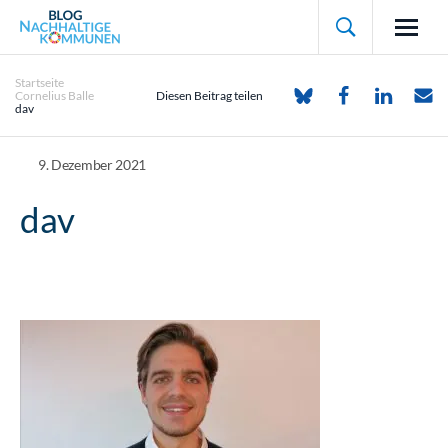

Startseite
Cornelius Balle
Diesen Beitrag teilen
dav
9. Dezember 2021
dav