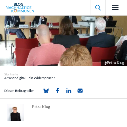

@Petra Klug
Startseite
Alt aber digital – ein Widerspruch?
Diesen Beitrag teilen
Petra Klug