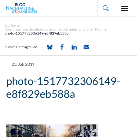

Startseite
Von jünger werdenden Städten und alternden ländlichen Räumen
photo-1517732306149-e8f829eb588a
Diesen Beitrag teilen
23. Juli 2019
photo-1517732306149-
e8f829eb588a