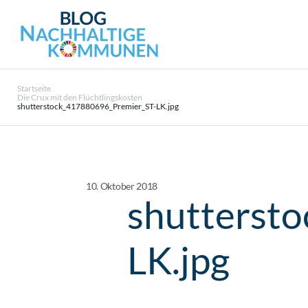
Startseite
Die Crux mit den Flüchtlingskosten
shutterstock_417880696_Premier_ST-LK.jpg
10. Oktober 2018
shutterst
LK.jpg