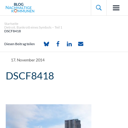

Startseite
Detroit. Bankrott eines Symbols – Teil 1
DSCF8418
Diesen Beitrag teilen
17. November 2014
DSCF8418